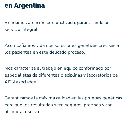
Permite determinar el vínculo biológico
Permite determinar el vínculo biológico
Permite determinar el vínculo biológico
en Argentina
VER ESTUDIOS
VER ESTUDIOS
VER ESTUDIOS
entre dos personas.
entre dos personas.
entre dos personas.
Brindamos atención personalizada, garantizando un
servicio integral.
CONTACTENOS
CONTACTENOS
CONTACTENOS
Acompañamos y damos soluciones genéticas precisas a
los pacientes en este delicado proceso.
Nos caracteriza el trabajo en equipo conformado por
especialistas de diferentes disciplinas y laboratorios de
ADN asociados.
Garantizamos la máxima calidad en las pruebas genéticas
para que los resultados sean seguros, precisos y con
absoluta reserva.