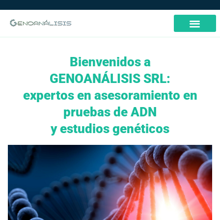
Bienvenidos a
GENOANÁLISIS SRL:
expertos en asesoramiento en
pruebas de ADN
y estudios genéticos