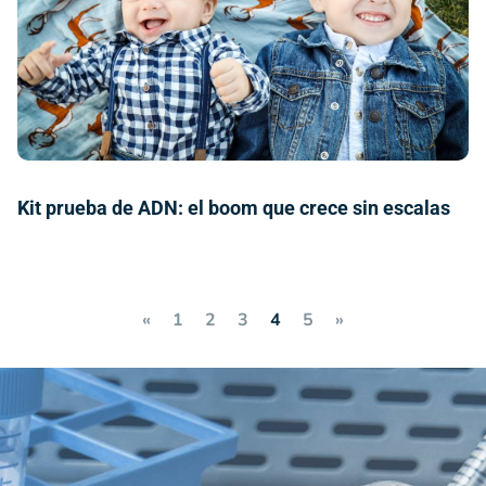
Kit prueba de ADN: el boom que crece sin escalas
«
1
2
3
4
5
»